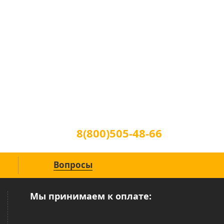
Для звонков по всей России
8(800)505-48-66
(звонок по России бесплатный)
Вопросы
Мы принимаем к оплате: