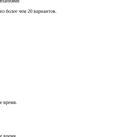
омпаниями
з более чем 20 вариантов.
е время.
е время.