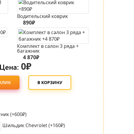
Водительский коврик
890₽
Комплект в салон 3 ряда +
багажник
4 870₽
0₽
Цена:
 КЛИК
В КОРЗИНУ
ник (+600₽)
Шильдик Chevrolet (+160₽)