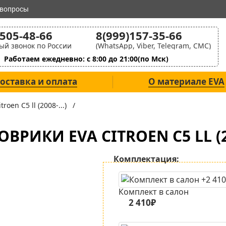
 вопросы
)505-48-66
8(999)157-35-66
ый звонок по России
(WhatsApp, Viber, Telegram, СМС)
Работаем ежедневно: с 8:00 до 21:00(по Мск)
оставка и оплата
О материале EVA
itroen C5 ll (2008-...) /
ВРИКИ EVA CITROEN C5 LL (20
Комплектация:
Комплект в салон
2 410₽