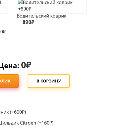
Водительский коврик
890₽
0₽
Цена:
 КЛИК
В КОРЗИНУ
ник (+600₽)
ильдик Citroen (+160₽)