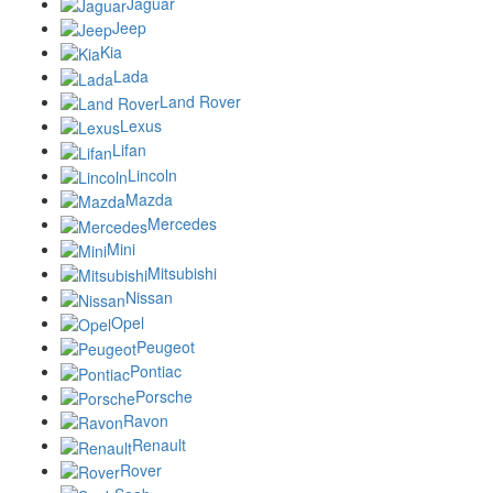
Jaguar
Jeep
Kia
Lada
Land Rover
Lexus
Lifan
Lincoln
Mazda
Mercedes
Mini
Mitsubishi
Nissan
Opel
Peugeot
Pontiac
Porsche
Ravon
Renault
Rover