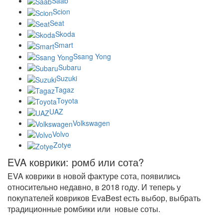
Saab
Scion
Seat
Skoda
Smart
Ssang Yong
Subaru
Suzuki
Tagaz
Toyota
UAZ
Volkswagen
Volvo
Zotye
EVA коврики: ромб или сота?
EVA коврики в новой фактуре сота, появились
относительно недавно, в 2018 году. И теперь у
покупателей ковриков EvaBest есть выбор, выбрать
традиционные ромбики или новые соты.