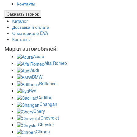
Контакты
Заказать звонок
Каталог
Доставка и оплата
О материале EVA
Контакты
Марки автомобилей:
Acura
Alfa Romeo
Audi
BMW
Brilliance
Byd
Cadillac
Changan
Chery
Chevrolet
Chrysler
Citroen