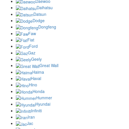
Daewoo
Daihatsu
Datsun
Dodge
Dongfeng
Faw
Fiat
Ford
Gaz
Geely
Great Wall
Haima
Haval
Hino
Honda
Hummer
Hyundai
Infiniti
Iran
Jac