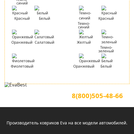
синий
Красный
Белый
Красный
Темно-
синий
Оранжевый
Салатовый
Желтый
Темно-
зеленый
Фиолетовый
Оранжевый
Белый
Для звонков по всей России
Официальный сайт
8(800)505-48-66
(звонок по России бесплатный)
Производитель ковриков Eva на все модели автомобилей.