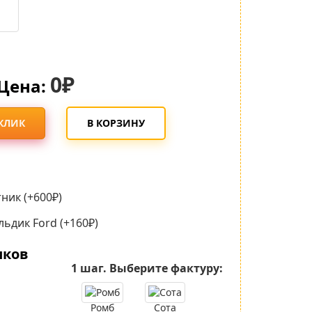
0₽
Цена:
 КЛИК
В КОРЗИНУ
ник (+600₽)
ьдик Ford (+160₽)
иков
1 шаг.
Выберите фактуру:
Ромб
Сота