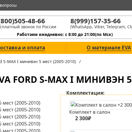
 вопросы
(800)505-48-66
8(999)157-35-66
сплатный звонок по России
(WhatsApp, Viber, Telegram, С
Работаем ежедневно: с 8:00 до 21:00(по Мск)
оставка и оплата
О материале EVA
d S-MAX I минивэн 5 мест (2005-2010) /
A FORD S-MAX I МИНИВЭН 5 М
Комплектация:
Комплект в салон
2 300₽