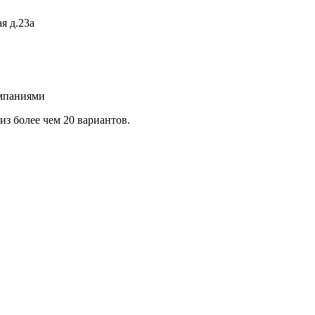
я д.23а
омпаниями
з более чем 20 вариантов.