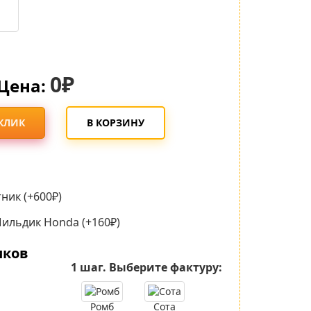
0₽
Цена:
 КЛИК
В КОРЗИНУ
ник (+600₽)
ильдик Honda (+160₽)
иков
1 шаг.
Выберите фактуру:
Ромб
Сота