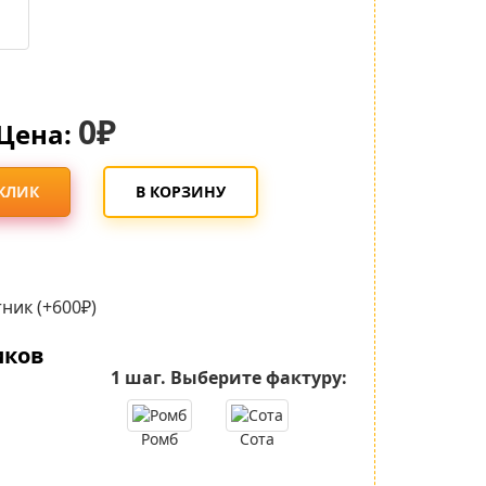
0₽
Цена:
 КЛИК
В КОРЗИНУ
ник (+600₽)
иков
1 шаг.
Выберите фактуру:
Ромб
Сота