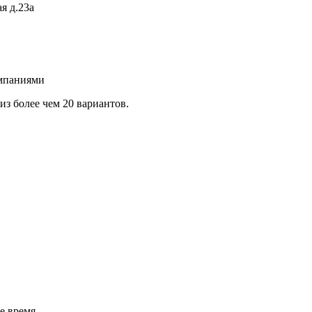
я д.23а
омпаниями
з более чем 20 вариантов.
е время.