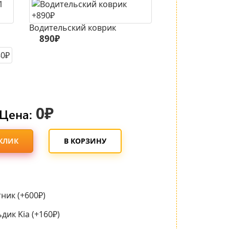
Водительский коврик
890₽
0₽
Цена:
 КЛИК
В КОРЗИНУ
ник (+600₽)
ик Kia (+160₽)