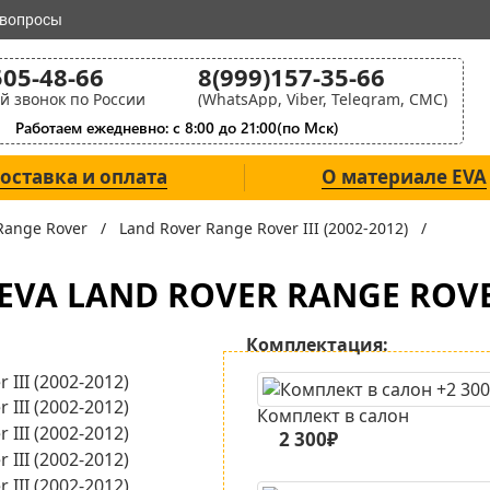
 вопросы
505-48-66
8(999)157-35-66
й звонок по России
(WhatsApp, Viber, Telegram, СМС)
Работаем ежедневно: с 8:00 до 21:00(по Мск)
оставка и оплата
О материале EVA
 Range Rover /
Land Rover Range Rover III (2002-2012) /
A LAND ROVER RANGE ROVER 
Комплектация:
Комплект в салон
2 300₽