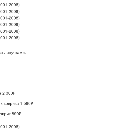
я липучками.
он
2 300₽
х коврика
1 580₽
коврик
890₽