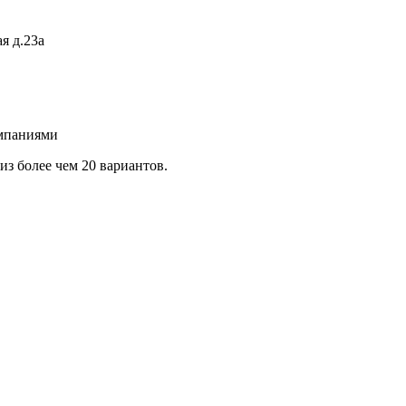
я д.23а
омпаниями
з более чем 20 вариантов.