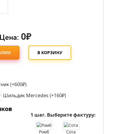
0₽
Цена:
 КЛИК
В КОРЗИНУ
ник (+600₽)
Шильдик Mercedes (+160₽)
иков
1 шаг.
Выберите фактуру:
Ромб
Сота