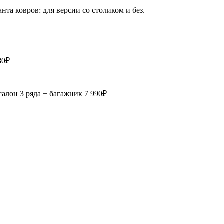
та ковров: для версии со столиком и без.
80₽
салон 3 ряда + багажник
7 990₽