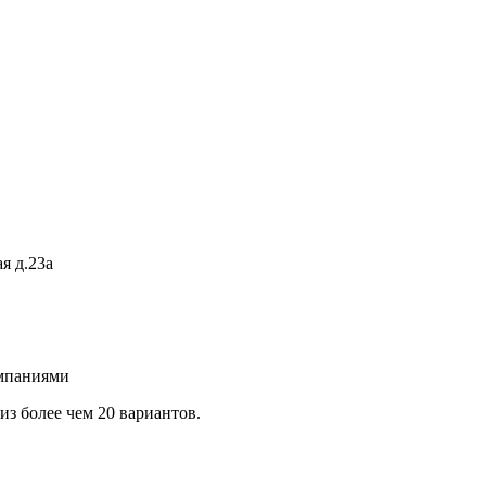
я д.23а
омпаниями
з более чем 20 вариантов.