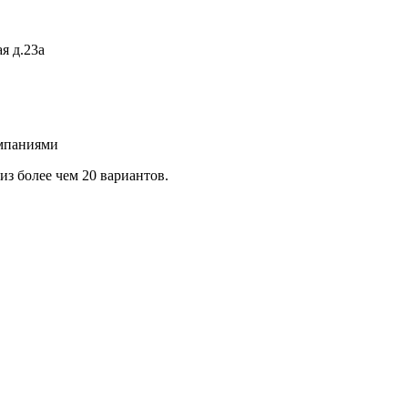
я д.23а
омпаниями
з более чем 20 вариантов.