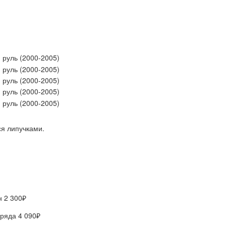
я липучками.
он
2 300₽
 ряда
4 090₽