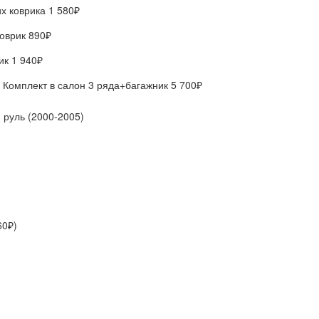
х коврика
1 580₽
коврик
890₽
ник
1 940₽
Комплект в салон 3 ряда+багажник
5 700₽
60₽)