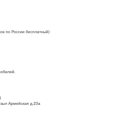
нок по России бесплатный)
мобилей.
)
Кызыл Армейская д.23а