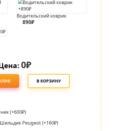
Водительский коврик
890₽
0₽
Цена:
 КЛИК
В КОРЗИНУ
ник (+600₽)
Шильдик Peugeot (+160₽)