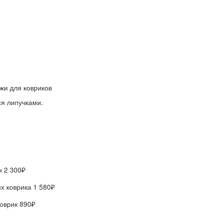
я липучками.
он
2 300₽
х коврика
1 580₽
коврик
890₽