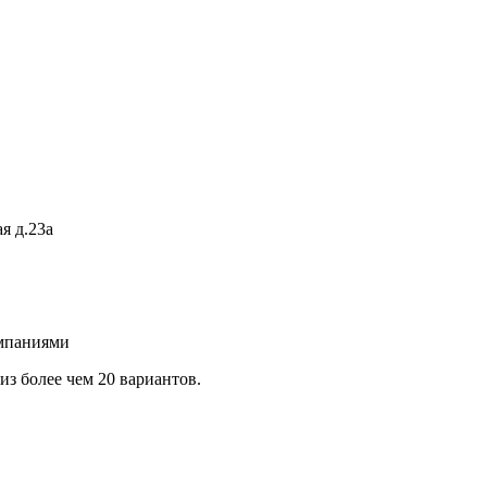
я д.23а
омпаниями
з более чем 20 вариантов.