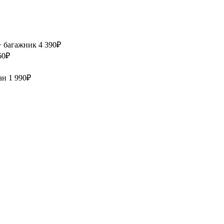
+ багажник
4 390₽
60₽
дан
1 990₽