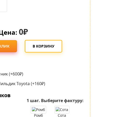
0₽
Цена:
 КЛИК
В КОРЗИНУ
ник (+600₽)
льдик Toyota (+160₽)
иков
1 шаг.
Выберите фактуру:
Ромб
Сота