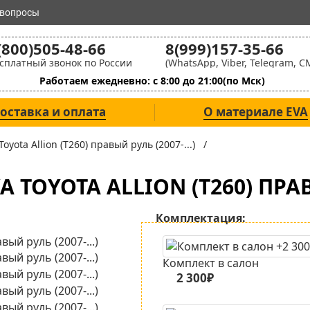
 вопросы
(800)505-48-66
8(999)157-35-66
сплатный звонок по России
(WhatsApp, Viber, Telegram, С
Работаем ежедневно: с 8:00 до 21:00(по Мск)
оставка и оплата
О материале EVA
Toyota Allion (T260) правый руль (2007-...) /
TOYOTA ALLION (T260) ПРАВЫ
Комплектация:
Комплект в салон
2 300₽