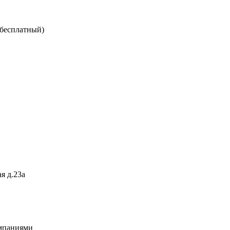
 бесплатный)
я д.23а
омпаниями