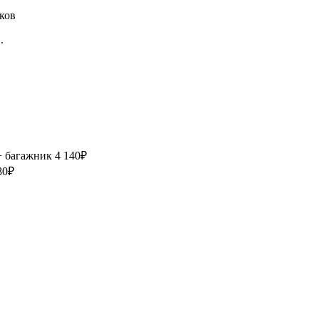
.
+ багажник
4 140₽
80₽