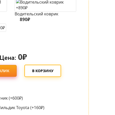
Водительский коврик
890₽
0₽
Цена:
 КЛИК
В КОРЗИНУ
ник (+600₽)
льдик Toyota (+160₽)