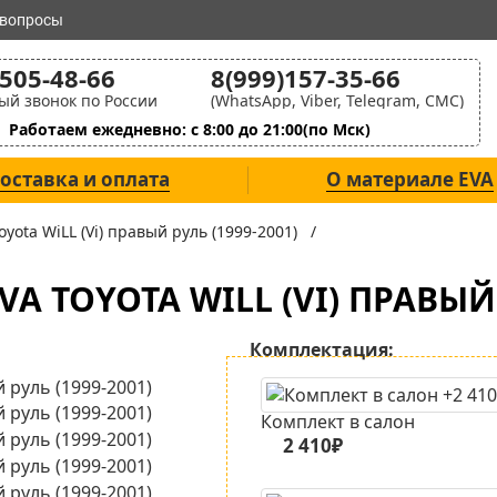
 вопросы
)505-48-66
8(999)157-35-66
ый звонок по России
(WhatsApp, Viber, Telegram, СМС)
Работаем ежедневно: с 8:00 до 21:00(по Мск)
оставка и оплата
О материале EVA
oyota WiLL (Vi) правый руль (1999-2001) /
 TOYOTA WILL (VI) ПРАВЫЙ 
Комплектация:
Комплект в салон
2 410₽