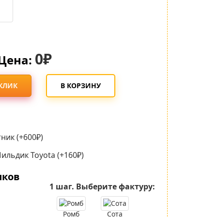
0₽
Цена:
 КЛИК
В КОРЗИНУ
ник (+600₽)
льдик Toyota (+160₽)
иков
1 шаг.
Выберите фактуру:
Ромб
Сота