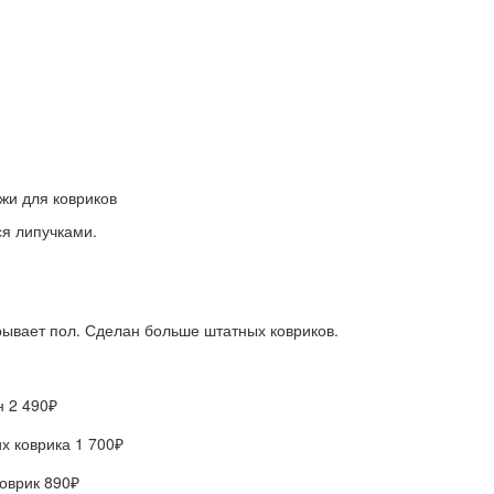
я липучками.
ывает пол. Сделан больше штатных ковриков.
он
2 490₽
х коврика
1 700₽
коврик
890₽