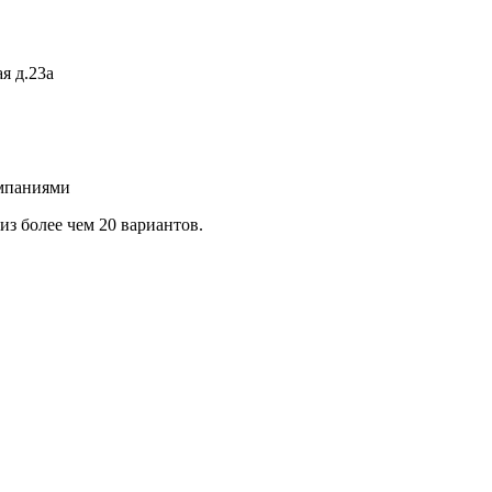
я д.23а
омпаниями
з более чем 20 вариантов.