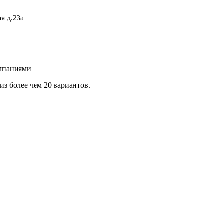
я д.23а
омпаниями
з более чем 20 вариантов.